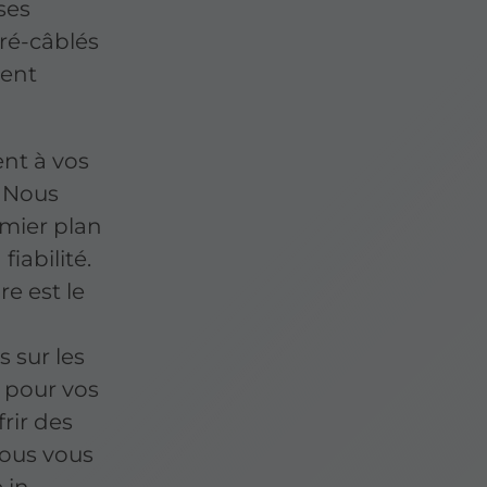
ses
ré-câblés
ment
ent à vos
. Nous
emier plan
fiabilité.
e est le
 sur les
 pour vos
frir des
Nous vous
 in