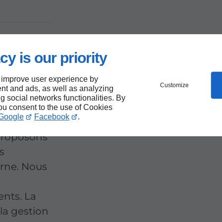
cy is our priority
 par
 improve user experience by
Customize
nt and ads, as well as analyzing
arne
ng social networks functionalities. By
you consent to the use of Cookies
Google
Facebook
.
proposons
s
rne. Nous
nts. La
 la gestion