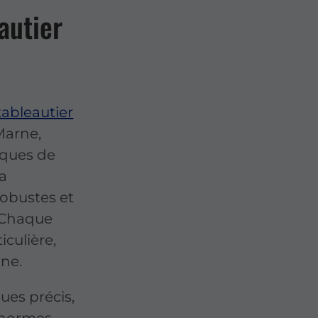
autier
tableautier
Marne,
riques de
la
robustes et
. Chaque
iculière,
rne.
ues précis,
 normes.