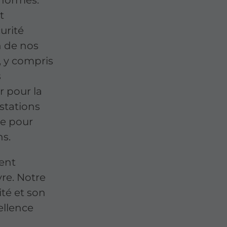
t
urité
n de nos
, y compris
s
 pour la
stations
re pour
ns.
ent
vre. Notre
ité et son
ellence