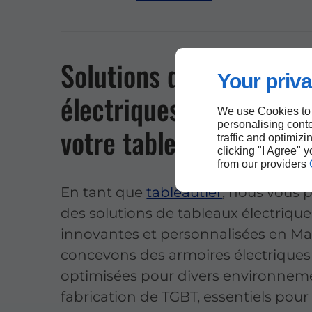
Solutions de tableaux
Your priva
électriques innovantes
We use Cookies to
personalising conte
votre tableautier en M
traffic and optimizi
clicking "I Agree" 
from our providers
En tant que
tableautier
, nous vous 
des solutions de tableaux électrique
innovantes et personnalisées en Ma
concevons des armoires électriques
optimisées pour divers environneme
fabrication de TGBT, essentiels pour