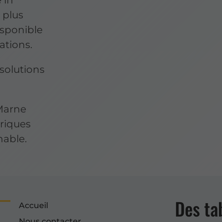
 plus
isponible
ations.
solutions
 Marne
triques
hable.
Des ta
Accueil
Nous contacter