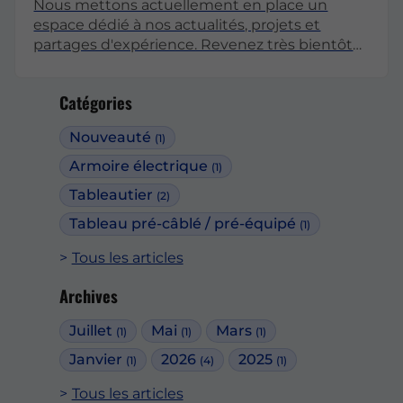
Nous mettons actuellement en place un
espace dédié à nos actualités, projets et
partages d'expérience. Revenez très bientôt
pour découvrir nos premiers articles !
Catégories
Nouveauté
(1)
Armoire électrique
(1)
Tableautier
(2)
Tableau pré-câblé / pré-équipé
(1)
Tous les articles
Archives
Juillet
Mai
Mars
(1)
(1)
(1)
Janvier
2026
2025
(1)
(4)
(1)
Tous les articles