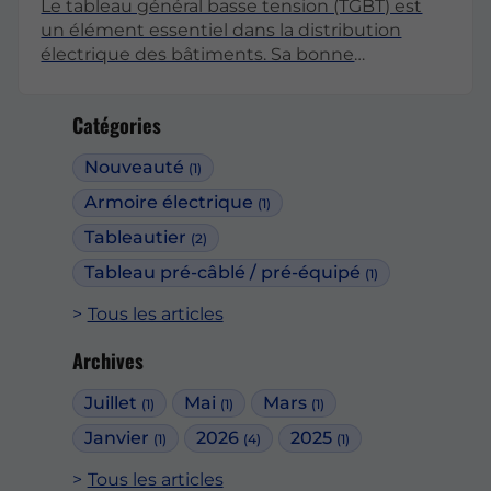
Le tableau général basse tension (TGBT) est
un élément essentiel dans la distribution
électrique des bâtiments. Sa bonne
conception et son entretien garantissent non
seulement la sécurité des installations, mais
Catégories
aussi la continuité d’exploitation des
équipements. Cet article explore en détail les
Nouveauté
(1)
différentes facettes du TGBT et la continuité
d’exploitation, en mettant en lumière leur
Armoire électrique
(1)
importance et leur fonctionnement.
Tableautier
(2)
Tableau pré-câblé / pré-équipé
(1)
Tous les articles
Archives
Juillet
Mai
Mars
(1)
(1)
(1)
Janvier
2026
2025
(1)
(4)
(1)
Tous les articles